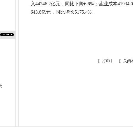
入44246.2亿元，同比下降6.6%；营业成本4193
643.6亿元，同比增长5175.4%。
打印
关闭
〖
〗 〖
场